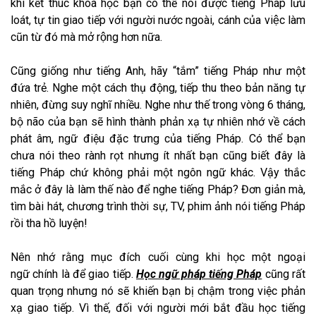
khi kết thúc khóa học bạn có thể nói được tiếng Pháp lưu
loát, tự tin giao tiếp với người nước ngoài, cánh của việc làm
cũn từ đó mà mở rộng hơn nữa.
Cũng giống như tiếng Anh, hãy “tắm” tiếng Pháp như một
đứa trẻ. Nghe một cách thụ động, tiếp thu theo bản năng tự
nhiên, đừng suy nghĩ nhiều. Nghe như thế trong vòng 6 tháng,
bộ não của bạn sẽ hình thành phản xạ tự nhiên nhớ về cách
phát âm, ngữ điệu đặc trưng của tiếng Pháp. Có thể bạn
chưa nói theo rành rọt nhưng ít nhất bạn cũng biết đây là
tiếng Pháp chứ không phải một ngôn ngữ khác. Vậy thắc
mắc ở đây là làm thế nào để nghe tiếng Pháp? Đơn giản mà,
tìm bài hát, chương trình thời sự, TV, phim ảnh nói tiếng Pháp
rồi tha hồ luyện!
Nên nhớ rằng mục đích cuối cùng khi học một ngoại
ngữ chính là để giao tiếp.
Học ngữ pháp tiếng Pháp
cũng rất
quan trọng nhưng nó sẽ khiến bạn bị chậm trong việc phản
xạ giao tiếp. Vì thế, đối với người mới bắt đầu học tiếng