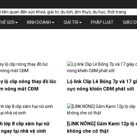
THẾ GIỚI
KINH DOANH
GIẢI TRÍ
PHÁP LUẬT
GIÁO 
 lộ clip nóng thay đồ lúc
Lộ link Clip Lê Bống 7p và 17 g
am nóng mắt CĐM
cực nóng khiến CĐM phát sốt
h lớp 8 clip xâm hại nữ
[LINK NÓNG] Gấm Kami 12p lộ c
6 ngay tại nhà vệ sinh
không che có thật