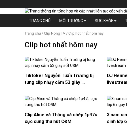
TRANG CHỦ
MÔI TRƯỜNG
SỨC KHỎE
Trang chủ
/
Clip Nóng TV
/ Clip hot nhất hôm nay
Clip hot nhất hôm nay
Tiktoker Nguyễn Tuấn Trường bị
DJ Henney
tung clip nhạy cảm 53 giây ...
livestre
Clip Alice và Thắng cá chép 1p47s
3 nam sin
cực sung thu hút CĐM
sinh lớp 