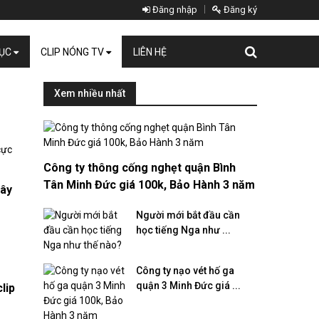
Đăng nhập
Đăng ký
DỤC
CLIP NÓNG TV
LIÊN HỆ
Xem nhiều nhất
Công ty thông cống nghẹt quận Bình
Tân Minh Đức giá 100k, Bảo Hành 3 năm
iây
Người mới bắt đầu cần
học tiếng Nga như ...
Công ty nạo vét hố ga
quận 3 Minh Đức giá ...
lip