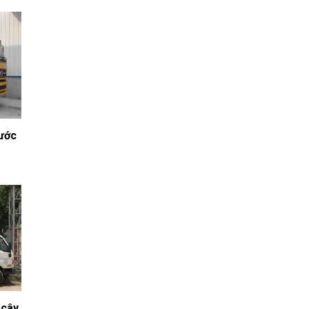
nước
 cây