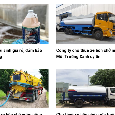
i sinh giá rẻ, đảm bảo
Công ty cho thuê xe bồn chở 
ng
Môi Trường Xanh uy tín
 xe bồn chở nước công
Cho thuê xe bồn chở nước tưới