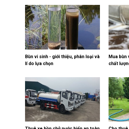
Bùn vi sinh - giới thiệu, phân loại và
Mua bùn v
lí do lựa chọn
chất lượ
Thuê xe bồn chở nước biển an toàn
Cho thuê