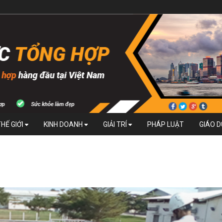
THẾ GIỚI
KINH DOANH
GIẢI TRÍ
PHÁP LUẬT
GIÁO 