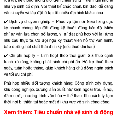
rửa tay, hệ thống thông gió, đèn chiếu sáng – tiện nghi như là
nhà vệ sinh cố định. Với thiết kế chắc chắn, kín đáo, dễ dàng
vận chuyển và lắp đặt ở tại rất nhiều địa hình khác nhau.
✔️ Dịch vụ chuyên nghiệp – Phục vụ tận nơi: Giao hàng cực
kỳ nhanh chóng, lắp đặt đúng kỹ thuật, đúng tiến độ. Miễn
phí tư vấn lựa chọn số lượng, vị trí đặt phù hợp với lại từng
nhu cầu thực tế. Có đội ngũ kỹ thuật viên hỗ trợ vận hành,
bảo dưỡng, hút chất thải định kỳ (nếu thuê dài hạn).
✔️ Chi phí hợp lý – Linh hoạt theo thời gian: Giá thuê cạnh
tranh, rõ ràng, không phát sinh chi phí ẩn. Hỗ trợ thuê theo
ngày, tuần hoặc tháng, giúp khách hàng chủ động ngân sách
và tối ưu chi phí.
Phù hợp nhiều đối tượng khách hàng: Công trình xây dựng,
khu công nghiệp, xưởng sản xuất. Sự kiện ngoài trời, lễ hội,
đám cưới, chương trình văn hóa – thể thao. Khu cách ly tạm
thời, nơi bị thiên tai hoặc mất đi khu vực vệ sinh công cộng.
Xem thêm:
Tiêu chuẩn nhà vệ sinh di động