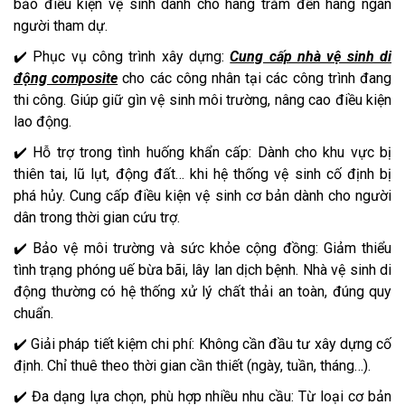
bảo điều kiện vệ sinh dành cho hàng trăm đến hàng ngàn
người tham dự.
✔️ Phục vụ công trình xây dựng:
Cung cấp nhà vệ sinh di
động composite
cho các công nhân tại các công trình đang
thi công. Giúp giữ gìn vệ sinh môi trường, nâng cao điều kiện
lao động.
✔️ Hỗ trợ trong tình huống khẩn cấp: Dành cho khu vực bị
thiên tai, lũ lụt, động đất… khi hệ thống vệ sinh cố định bị
phá hủy. Cung cấp điều kiện vệ sinh cơ bản dành cho người
dân trong thời gian cứu trợ.
✔️ Bảo vệ môi trường và sức khỏe cộng đồng: Giảm thiểu
tình trạng phóng uế bừa bãi, lây lan dịch bệnh. Nhà vệ sinh di
động thường có hệ thống xử lý chất thải an toàn, đúng quy
chuẩn.
✔️ Giải pháp tiết kiệm chi phí: Không cần đầu tư xây dựng cố
định. Chỉ thuê theo thời gian cần thiết (ngày, tuần, tháng…).
✔️ Đa dạng lựa chọn, phù hợp nhiều nhu cầu: Từ loại cơ bản