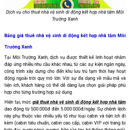
Dịch vụ cho thuê nhà vệ sinh di động kết hợp nhà tắm Môi
Trường Xanh
Bảng giá thuê nhà vệ sinh di động kết hợp nhà tắm Môi
Trường Xanh
Tại Môi Trường Xanh, dịch vụ được thiết kế linh hoạt nhằm
đáp ứng nhiều nhu cầu khác nhau, từ các sự kiện ngắn ngày,
công trình xây dựng cho đến khu lưu trú tạm thời hay hoạt
động ngoài trời quy mô lớn. Với sự đa dạng về mẫu mã và
tiện ích, khách hàng có thể dễ dàng lựa chọn giải pháp phù
hợp cho từng trường hợp sử dụng.
Hiện tại, mức
giá thuê nhà vệ sinh di động kết hợp nhà tắm
dao động từ 500.000đ đến 5.000.000đ/ngày. Sự chênh lệch
này phụ thuộc vào nhiều yếu tố như loại cabin và tiện ích đi
kèm (cabin tiêu chuẩn, cabin cao cấp, cabin VIP với trang bị
hiện đại, nước nóng, gương, bồn rửa tay, hệ thống thông gió),