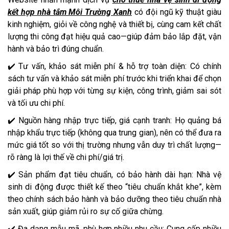
kết hợp nhà tắm Môi Trường Xanh
có đội ngũ kỹ thuật giàu
kinh nghiệm, giỏi về công nghệ và thiết bị, cùng cam kết chất
lượng thi công đạt hiệu quả cao—giúp đảm bảo lắp đặt, vận
hành và bảo trì đúng chuẩn.
✔️ Tư vấn, khảo sát miễn phí & hỗ trợ toàn diện: Có chính
sách tư vấn và khảo sát miễn phí trước khi triển khai để chọn
giải pháp phù hợp với từng sự kiện, công trình, giảm sai sót
và tối ưu chi phí.
✔️ Nguồn hàng nhập trực tiếp, giá cạnh tranh: Họ quảng bá
nhập khẩu trực tiếp (không qua trung gian), nên có thể đưa ra
mức giá tốt so với thị trường nhưng vẫn duy trì chất lượng—
rõ ràng là lợi thế về chi phí/giá trị.
✔️ Sản phẩm đạt tiêu chuẩn, có bảo hành dài hạn: Nhà vệ
sinh di động được thiết kế theo “tiêu chuẩn khắt khe”, kèm
theo chính sách bảo hành và bảo dưỡng theo tiêu chuẩn nhà
sản xuất, giúp giảm rủi ro sự cố giữa chừng.
✔️ Đa dạng mẫu mã, phù hợp nhiều nhu cầu: Cung cấp nhiều