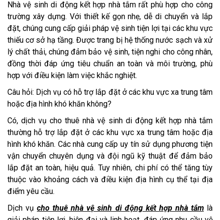
Nhà vệ sinh di động kết hợp nhà tắm rất phù hợp cho công
trường xây dựng. Với thiết kế gọn nhẹ, dễ di chuyển và lắp
đặt, chúng cung cấp giải pháp vệ sinh tiện lợi tại các khu vực
thiếu cơ sở hạ tầng. Được trang bị hệ thống nước sạch và xử
lý chất thải, chúng đảm bảo vệ sinh, tiện nghi cho công nhân,
đồng thời đáp ứng tiêu chuẩn an toàn và môi trường, phù
hợp với điều kiện làm việc khắc nghiệt.
Câu hỏi: Dịch vụ có hỗ trợ lắp đặt ở các khu vực xa trung tâm
hoặc địa hình khó khăn không?
Có, dịch vụ cho thuê nhà vệ sinh di động kết hợp nhà tắm
thường hỗ trợ lắp đặt ở các khu vực xa trung tâm hoặc địa
hình khó khăn. Các nhà cung cấp uy tín sử dụng phương tiện
vận chuyển chuyên dụng và đội ngũ kỹ thuật để đảm bảo
lắp đặt an toàn, hiệu quả. Tuy nhiên, chi phí có thể tăng tùy
thuộc vào khoảng cách và điều kiện địa hình cụ thể tại địa
điểm yêu cầu.
Dịch vụ
cho thuê nhà vệ sinh di động kết hợp nhà tắm
là
giải pháp tiện lợi, hiện đại và linh hoạt, đáp ứng nhu cầu vệ