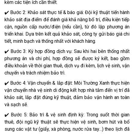
kèm các tiện ích cần thiết.
✔️ Bước 2: Khảo sát thực tế & báo giá: Đội kỹ thuật tiến hành
khảo sát địa điểm để đánh giá khả năng bố trí, điều kiện tiếp
cận, nguồn cấp nước/điện (nếu cần), từ đó lập phương án
triển khai. Dựa trên kết quả khảo sát, công ty gửi báo giá chi
tiết, minh bạch và thống nhất với khách hàng.
✔️ Bước 3: Ký hợp đồng dịch vụ: Sau khi hai bên thống nhất
phương án và chi phí, hợp đồng sẽ được ký kết, bao gồm
điều khoản về thời gian thuê, dịch vụ đi kèm, lịch vệ sinh, vận
chuyển và trách nhiệm bảo trì.
✔️ Bước 4: Vận chuyển & lắp đặt: Môi Trường Xanh thực hiện
vận chuyển nhà vệ sinh di động kết hợp nhà tắm đến vị trí đã
khảo sát, lắp đặt đúng kỹ thuật, đảm bảo vận hành an toàn
và sạch sẽ.
✔️ Bước 5: Bảo trì & vệ sinh định kỳ: Trong suốt thời gian
thuê, đội ngũ kỹ thuật sẽ thực hiện vệ sinh, bơm hút và bổ
sung các vật tư (giấy, xà phòng, nước rửa tay…) theo lịch đã