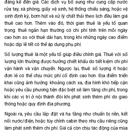
đáng kể đến giá. Các dịch vụ bổ sung như cung cấp nước
rửa tay, xà phòng, giấy vệ sinh, hệ thống chiếu sáng, hoặc vệ
sinh định kỳ, bơm hút và xử lý chất thải theo lịch đều làm giá
thuê cao hơn. Thêm vào đó, thời gian thuê là yếu tố quan
trọng: thuê ngắn hạn thường có chi phí tính trên mỗi ngày
cao hơn so với thuê dài hạn, trong khi những ngày cao điểm
hoặc dịp lễ tết có thể áp dụng phụ phí.
Số lượng thuê là một yếu tố giúp điều chỉnh giá. Thuê với số
lượng lớn thường được hưởng chiết khấu do tiết kiệm chi phí
vận hành và vận chuyển. Ngược lại, thuê số lượng ít hoặc
đơn lẻ có thể chịu mức phí cố định cao hơn. Địa điểm triển
khai cũng ảnh hưởng: khoảng cách xa, địa hình khó tiếp cận
hoặc yêu cầu phương tiện đặc biệt sẽ làm tăng chi phí, trong
khi các vị trí ở nội thành đôi khi phát sinh thêm phí do giao
thông hoặc quy định địa phương.
Ngoài ra, yêu cầu lắp đặt và hạ tầng như chuẩn bị nền, kết
nối nước/điện, hoặc tùy chỉnh cabin theo nhu cầu riêng cũng
làm phát sinh thêm chi phí. Giá cả còn chịu tác động của mùa