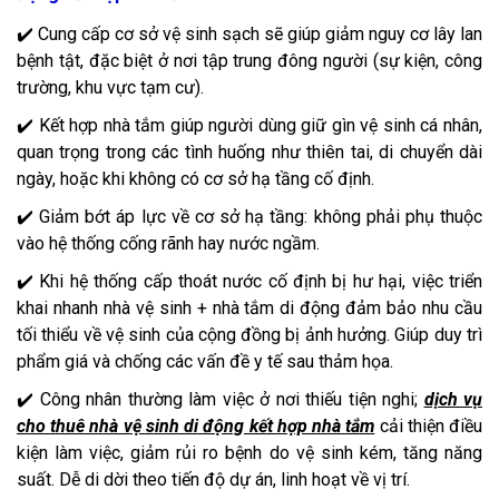
✔️ Cung cấp cơ sở vệ sinh sạch sẽ giúp giảm nguy cơ lây lan
bệnh tật, đặc biệt ở nơi tập trung đông người (sự kiện, công
trường, khu vực tạm cư).
✔️ Kết hợp nhà tắm giúp người dùng giữ gìn vệ sinh cá nhân,
quan trọng trong các tình huống như thiên tai, di chuyển dài
ngày, hoặc khi không có cơ sở hạ tầng cố định.
✔️ Giảm bớt áp lực về cơ sở hạ tầng: không phải phụ thuộc
vào hệ thống cống rãnh hay nước ngầm.
✔️ Khi hệ thống cấp thoát nước cố định bị hư hại, việc triển
khai nhanh nhà vệ sinh + nhà tắm di động đảm bảo nhu cầu
tối thiểu về vệ sinh của cộng đồng bị ảnh hưởng. Giúp duy trì
phẩm giá và chống các vấn đề y tế sau thảm họa.
✔️ Công nhân thường làm việc ở nơi thiếu tiện nghi;
dịch vụ
cho thuê nhà vệ sinh di động kết hợp nhà tắm
cải thiện điều
kiện làm việc, giảm rủi ro bệnh do vệ sinh kém, tăng năng
suất. Dễ di dời theo tiến độ dự án, linh hoạt về vị trí.