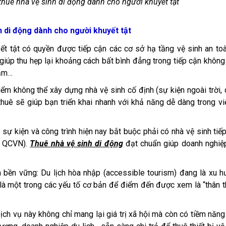
thuê nhà vệ sinh di động dành cho người khuyết tật
 di động dành cho người khuyết tật
t tật có quyền được tiếp cận các cơ sở hạ tầng vệ sinh an to
 giúp thu hẹp lại khoảng cách bất bình đẳng trong tiếp cận không
tạm…
iểm không thể xây dựng nhà vệ sinh cố định (sự kiện ngoài trời,
o thuê sẽ giúp bạn triển khai nhanh với khả năng dễ dàng trong vi
 sự kiện và công trình hiện nay bắt buộc phải có nhà vệ sinh tiế
A, QCVN).
Thuê nhà vệ sinh di động
đạt chuẩn giúp doanh nghiệ
ển bền vững: Du lịch hòa nhập (accessible tourism) đang là xu 
 là một trong các yếu tố cơ bản để điểm đến được xem là “thân t
ịch vụ này không chỉ mang lại giá trị xã hội mà còn có tiềm năng