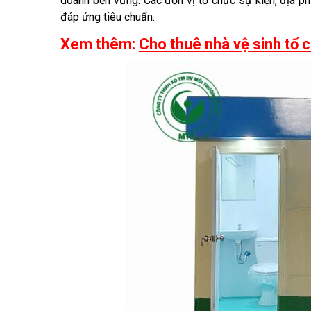
doanh bền vững. Các đơn vị tổ chức sự kiện, địa phươ
đáp ứng tiêu chuẩn.
Xem thêm:
Cho thuê nhà vệ sinh tổ c