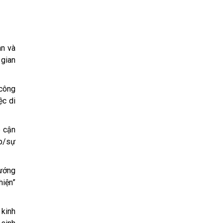
àn và
 gian
 công
ệc di
p cận
p/sự
hướng
hiện”
 kinh