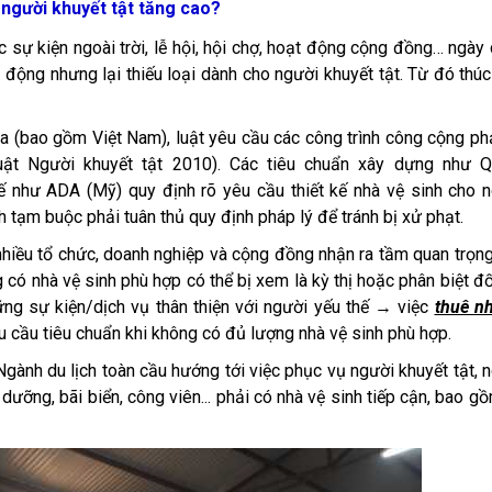
 người khuyết tật tăng cao?
c sự kiện ngoài trời, lễ hội, hội chợ, hoạt động cộng đồng… ngày
 động nhưng lại thiếu loại dành cho người khuyết tật. Từ đó thú
ia (bao gồm Việt Nam), luật yêu cầu các công trình công cộng ph
uật Người khuyết tật 2010). Các tiêu chuẩn xây dựng như 
 như ADA (Mỹ) quy định rõ yêu cầu thiết kế nhà vệ sinh cho 
h tạm buộc phải tuân thủ quy định pháp lý để tránh bị xử phạt.
nhiều tổ chức, doanh nghiệp và cộng đồng nhận ra tầm quan trọn
có nhà vệ sinh phù hợp có thể bị xem là kỳ thị hoặc phân biệt đố
ng sự kiện/dịch vụ thân thiện với người yếu thế → việc
thuê n
u cầu tiêu chuẩn khi không có đủ lượng nhà vệ sinh phù hợp.
 Ngành du lịch toàn cầu hướng tới việc phục vụ người khuyết tật, 
ỉ dưỡng, bãi biển, công viên... phải có nhà vệ sinh tiếp cận, bao g