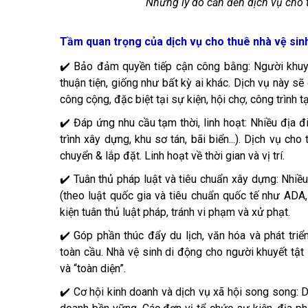
Những lý do cần đến dịch vụ cho 
Tầm quan trọng của dịch vụ cho thuê nhà vệ sinh
✔️ Bảo đảm quyền tiếp cận công bằng: Người khuyế
thuận tiện, giống như bất kỳ ai khác. Dịch vụ này sẽ
công cộng, đặc biệt tại sự kiện, hội chợ, công trình 
✔️ Đáp ứng nhu cầu tạm thời, linh hoạt: Nhiều địa đ
trình xây dựng, khu sơ tán, bãi biển...). Dịch vụ ch
chuyển & lắp đặt. Linh hoạt về thời gian và vị trí.
✔️ Tuân thủ pháp luật và tiêu chuẩn xây dựng: Nhiều
(theo luật quốc gia và tiêu chuẩn quốc tế như AD
kiện tuân thủ luật pháp, tránh vi phạm và xử phạt.
✔️ Góp phần thúc đẩy du lịch, văn hóa và phát tri
toàn cầu. Nhà vệ sinh di động cho người khuyết tật
và “toàn diện”.
✔️ Cơ hội kinh doanh và dịch vụ xã hội song song: D