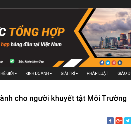
THẾ GIỚI
KINH DOANH
GIẢI TRÍ
PHÁP LUẬT
GIÁO 
dành cho người khuyết tật Môi Trường