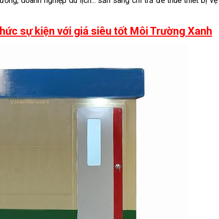
ng, doanh nghiệp du lịch... sẵn sàng chi trả để thuê thiết bị vệ
hức sự kiện với giá siêu tốt Môi Trường Xanh