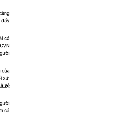
 càng
c đẩy
ải có
QCVN
người
g của
i xử.
hà vệ
người
ồm cả