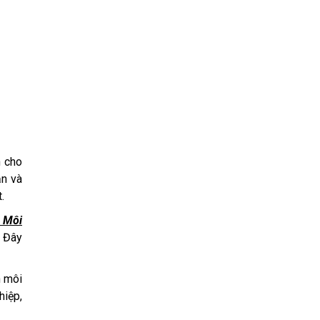
h cho
ăn và
.
t Môi
. Đây
h môi
hiệp,