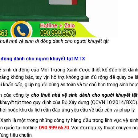
huê nhà vệ sinh di động dành cho người khuyết tật
di động dành cho người khuyết tật MTX
vệ sinh di động của Môi Trường Xanh được thiết kế đặc biệt dàn
ẳng không bậc, tay vịn hỗ trợ, không gian đủ rộng để quay xe l
i khẩn cấp, giúp người dùng an toàn và tự chủ hơn trong sinh hoạt
ẩm của công ty
cho thuê nhà vệ sinh dành cho người khuyết tậ
i khuyết tật theo quy định của Bộ Xây dựng (QCVN 10:2014/BXD)
thời hoặc khu du lịch cần đáp ứng yêu cầu về tiếp cận và pháp lý.
 Xanh là một trong những công ty hàng đầu trong lĩnh vực vệ sin
n quốc tại hotline
090.999.6570
. Với đội ngũ kỹ thuật chuyên ng
úng tiêu chuẩn.