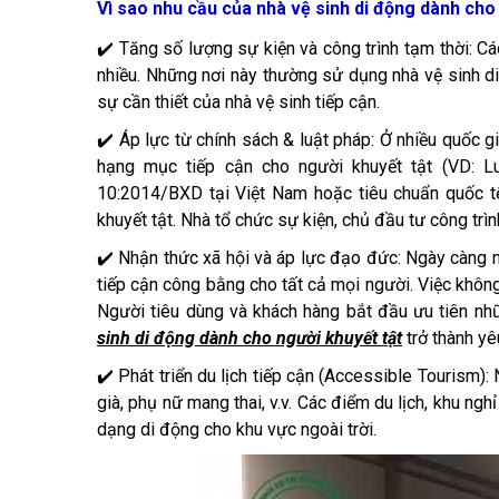
Vì sao nhu cầu của nhà vệ sinh di động dành cho
✔️ Tăng số lượng sự kiện và công trình tạm thời: Cá
nhiều. Những nơi này thường sử dụng nhà vệ sinh di
sự cần thiết của nhà vệ sinh tiếp cận.
✔️ Áp lực từ chính sách & luật pháp: Ở nhiều quốc g
hạng mục tiếp cận cho người khuyết tật (VD: L
10:2014/BXD tại Việt Nam hoặc tiêu chuẩn quốc tế
khuyết tật. Nhà tổ chức sự kiện, chủ đầu tư công trìn
✔️ Nhận thức xã hội và áp lực đạo đức: Ngày càng 
tiếp cận công bằng cho tất cả mọi người. Việc không 
Người tiêu dùng và khách hàng bắt đầu ưu tiên nhữ
sinh di động dành cho người khuyết tật
trở thành yê
✔️ Phát triển du lịch tiếp cận (Accessible Tourism):
già, phụ nữ mang thai, v.v. Các điểm du lịch, khu ngh
dạng di động cho khu vực ngoài trời.