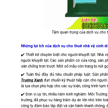
Tầm quan trọng của dịch vụ cho t
Những lợi ích của dịch vụ cho thuê nhà vệ sinh 
✔️ Thiết kế chuyên biệt cho người khuyết tật: Nhà 
người khuyết tật. Các sản phẩm có cửa rộng, sàn ph
sàn chống trơn trượt. Một số mẫu còn trang bị nút gọ
✔️ Tuân thủ đầy đủ tiêu chuẩn pháp luật: Sản ph
Trường Xanh
đạt chuẩn kỹ thuật tiếp cận cho ngườ
là lựa chọn phù hợp cho các sự kiện, công trình tạm 
✔️ Đơn vị uy tín, nhiều năm kinh nghiệm: Môi Trường
trường, đã phục vụ hàng trăm dự án lớn nhỏ trên toà
công ty đảm bảo lắp đặt và vận hành nhanh chóng, đ