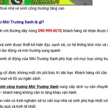
thuê nhà vệ sinh công trường tăng cao
ại Môi Trường Xanh là gì?
anh với đường dây nóng
090.999.6570
, khách hàng sẽ nhận được 
ệ sinh được thiết kế hiện đại, sạch sẽ, có hệ thống khử mùi và 
i lao động và môi trường xung quanh.
ệ sinh di động của Môi Trường Xanh phù hợp với mọi loại công tr
g cố định, không mất chi phí bảo trì dài hạn. Khách hàng chỉ cần
 hoạt và tối ưu ngân sách.
sinh công trường Môi Trường Xanh
cung cấp dịch vụ vận chuyển
n – khách hàng không cần lo lắng khâu vận hành.
n viên có kinh nghiệm sẽ tư vấn loại nhà vệ sinh phù hợp nhất vớ
ệu quả và kinh tế nhất.