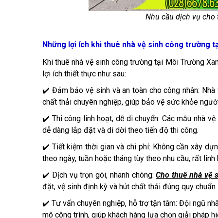
Nhu cầu dịch vụ cho 
Những lợi ích khi thuê nhà vệ sinh công trường t
Khi thuê nhà vệ sinh công trường tại Môi Trường X
lợi ích thiết thực như sau:
✔️ Đảm bảo vệ sinh và an toàn cho công nhân: Nhà v
chất thải chuyên nghiệp, giúp bảo vệ sức khỏe ngườ
✔️ Thi công linh hoạt, dễ di chuyển: Các mẫu nhà v
dễ dàng lắp đặt và di dời theo tiến độ thi công.
✔️ Tiết kiệm thời gian và chi phí: Không cần xây dựn
theo ngày, tuần hoặc tháng tùy theo nhu cầu, rất linh
✔️ Dịch vụ trọn gói, nhanh chóng:
Cho thuê nhà vệ 
đặt, vệ sinh định kỳ và hút chất thải đúng quy chuẩ
✔️ Tư vấn chuyên nghiệp, hỗ trợ tận tâm: Đội ngũ nhâ
mô công trình, giúp khách hàng lựa chọn giải pháp hi