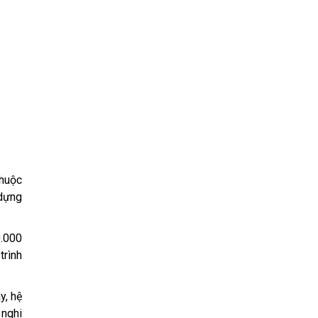
thuộc
 dựng
.000
trình
y, hệ
 nghi