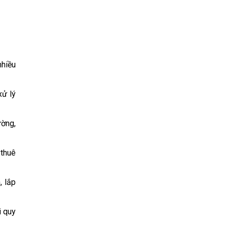
nhiều
xử lý
ường,
 thuê
, lắp
i quy