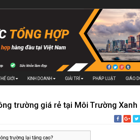
THẾ GIỚI
KINH DOANH
GIẢI TRÍ
PHÁP LUẬT
GIÁO 
ông trường giá rẻ tại Môi Trường Xanh
công trường lại tăng cao?