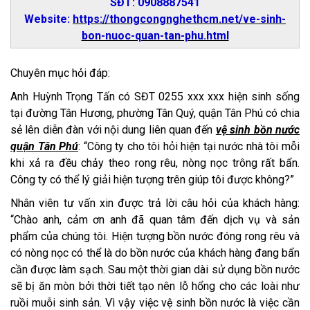
SĐT: 0908887541
Website:
https://thongcongnghethcm.net/ve-sinh-
bon-nuoc-quan-tan-phu.html
Chuyên mục hỏi đáp:
Anh Huỳnh Trọng Tấn có SĐT 0255 xxx xxx hiện sinh sống
tại đường Tân Hương, phường Tân Quý, quận Tân Phú có chia
sẻ lên diễn đàn với nội dung liên quan đến
vệ sinh bồn nước
quận Tân Phú
: “Công ty cho tôi hỏi hiện tại nước nhà tôi mỗi
khi xả ra đều chảy theo rong rêu, nòng nọc trông rất bẩn.
Công ty có thể lý giải hiện tượng trên giúp tôi được không?”
Nhân viên tư vấn xin được trả lời câu hỏi của khách hàng:
“Chào anh, cảm ơn anh đã quan tâm đến dịch vụ và sản
phẩm của chúng tôi. Hiện tượng bồn nước đóng rong rêu và
có nòng nọc có thể là do bồn nước của khách hàng đang bẩn
cần được làm sạch. Sau một thời gian dài sử dụng bồn nước
sẽ bị ăn mòn bởi thời tiết tạo nên lỗ hổng cho các loài như
ruồi muỗi sinh sản. Vì vậy việc vệ sinh bồn nước là việc cần