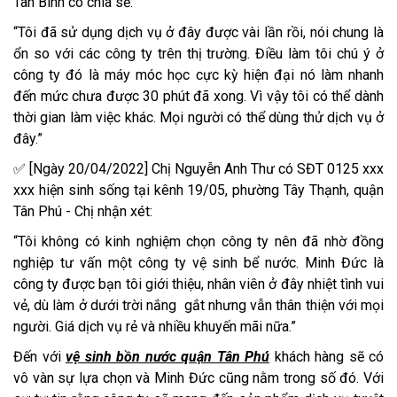
Tân Bình có chia sẻ:
“Tôi đã sử dụng dịch vụ ở đây được vài lần rồi, nói chung là
ổn so với các công ty trên thị trường. Điều làm tôi chú ý ở
công ty đó là máy móc học cực kỳ hiện đại nó làm nhanh
đến mức chưa được 30 phút đã xong. Vì vậy tôi có thể dành
thời gian làm việc khác. Mọi người có thể dùng thử dịch vụ ở
đây.”
✅ [Ngày 20/04/2022] Chị Nguyễn Anh Thư có SĐT 0125 xxx
xxx hiện sinh sống tại kênh 19/05, phường Tây Thạnh, quận
Tân Phú - Chị nhận xét:
“Tôi không có kinh nghiệm chọn công ty nên đã nhờ đồng
nghiệp tư vấn một công ty vệ sinh bể nước. Minh Đức là
công ty được bạn tôi giới thiệu, nhân viên ở đây nhiệt tình vui
vẻ, dù làm ở dưới trời nắng gắt nhưng vẫn thân thiện với mọi
người. Giá dịch vụ rẻ và nhiều khuyến mãi nữa.”
Đến với
vệ sinh bồn nước quận Tân Phú
khách hàng sẽ có
vô vàn sự lựa chọn và Minh Đức cũng nằm trong số đó. Với