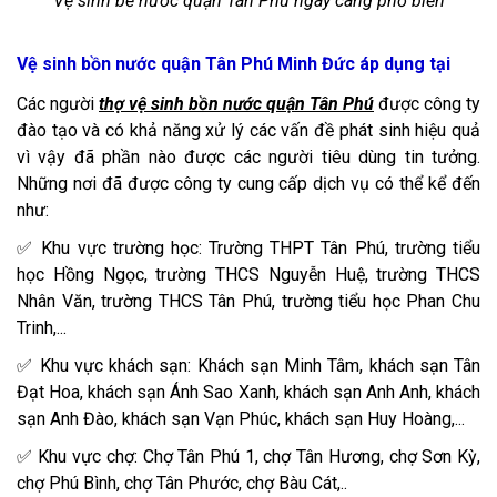
Vệ sinh bể nước quận Tân Phú ngày càng phổ biến
Vệ sinh bồn nước quận Tân Phú Minh Đức áp dụng tại
Các người
thợ vệ sinh bồn nước quận Tân Phú
được công ty
đào tạo và có khả năng xử lý các vấn đề phát sinh hiệu quả
vì vậy đã phần nào được các người tiêu dùng tin tưởng.
Những nơi đã được công ty cung cấp dịch vụ có thể kể đến
như:
✅ Khu vực trường học: Trường THPT Tân Phú, trường tiểu
học Hồng Ngọc, trường THCS Nguyễn Huệ, trường THCS
Nhân Văn, trường THCS Tân Phú, trường tiểu học Phan Chu
Trinh,...
✅ Khu vực khách sạn: Khách sạn Minh Tâm, khách sạn Tân
Đạt Hoa, khách sạn Ánh Sao Xanh, khách sạn Anh Anh, khách
sạn Anh Đào, khách sạn Vạn Phúc, khách sạn Huy Hoàng,...
✅ Khu vực chợ: Chợ Tân Phú 1, chợ Tân Hương, chợ Sơn Kỳ,
chợ Phú Bình, chợ Tân Phước, chợ Bàu Cát,..