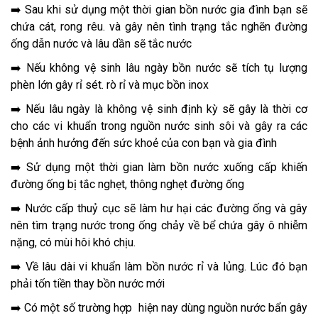
➡️ Sau khi sử dụng một thời gian bồn nước gia đình bạn sẽ
chứa cát, rong rêu. và gây nên tình trạng tắc nghẽn đường
ống dẫn nước và lâu dần sẽ tắc nước
➡️ Nếu không vệ sinh lâu ngày bồn nước sẽ tích tụ lượng
phèn lớn gây rỉ sét. rò rỉ và mục bồn inox
➡️ Nếu lâu ngày là không vệ sinh định kỳ sẽ gây là thời cơ
cho các vi khuẩn trong nguồn nước sinh sôi và gây ra các
bệnh ảnh hưởng đến sức khoẻ của con bạn và gia đình
➡️ Sử dụng một thời gian làm bồn nước xuống cấp khiến
đường ống bị tắc nghẹt, thông nghẹt đường ống
➡️ Nước cấp thuỷ cục sẽ làm hư hại các đường ống và gây
nên tìm trạng nước trong ống chảy về bể chứa gây ô nhiễm
nặng, có mùi hôi khó chịu.
➡️ Về lâu dài vi khuẩn làm bồn nước rỉ và lủng. Lúc đó bạn
phải tốn tiền thay bồn nước mới
➡️ Có một số trường hợp hiện nay dùng nguồn nước bẩn gây