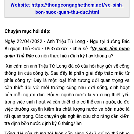
Website:
https://thongcongnghethcm.net/ve-sinh-
bon-nuoc-quan-thu-duc.html
Chuyện mục hỏi đáp:
Ngày 22/04/2022 - Anh Triệu Tử Long - Ngụ tại đường Bác
Ái quận Thủ Đức - 093xxxxxx - chia sẻ: “
Vệ sinh bồn nước
quận Thủ Đức
có nên thực hiện định kỳ hay không ạ?
Xin cảm ơn anh Triệu Tử Long đã có câu hỏi hay gửi về cổng
thông tin của công ty. Sau đây là phần giải đáp thắc mắc từ
phía công ty: Đây là một loại hình tương đối quan trọng và
cần thiết đối với môi trường cũng như đời sống, sinh hoạt
của mỗi người dân. Bởi vì nguồn nước là vô cùng thiết yếu
trong việc sinh hoạt và cần thiết cho cơ thể con người, do đó
việc thường xuyên kiểm tra chất lượng nước và bồn nước là
rất quan trọng. Các chuyên gia nghiên cứu cho rằng cần kiểm
tra định bồn nước định kỳ 6 tháng/lần.
Tổng đài của chúng tôi luôn sẵn sàng 24/7 để có thể phục