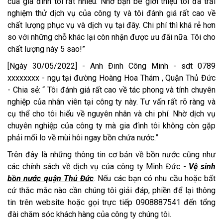
của gia đình tôi rất nhiều. Nhờ bạn bè giới thiệu tôi đã trải
nghiệm thử dịch vụ của công ty và tôi đánh giá rất cao về
chất lượng phục vụ và dịch vụ tại đây. Chi phí thì khá rẻ hơn
so với những chỗ khác lại còn nhận được ưu đãi nữa. Tôi cho
chất lượng này 5 sao!”
[Ngày 30/05/2022] - Anh Đinh Công Minh - sdt 0789
xxxxxxxx - ngụ tại đường Hoàng Hoa Thám , Quận Thủ Đức
- Chia sẻ: “ Tôi đánh giá rất cao về tác phong và tính chuyên
nghiệp của nhân viên tại công ty này. Tư vấn rất rõ ràng và
cụ thể cho tôi hiểu về nguyên nhân và chi phí. Nhờ dịch vụ
chuyên nghiệp của công ty mà gia đình tôi không còn gặp
phải mối lo về mùi hôi ngay bồn chứa nước.”
Trên đây là những thông tin cơ bản về bồn nước cũng như
các chính sách về dịch vụ của công ty Minh Đức -
Vệ sinh
bồn nước quận Thủ Đức
. Nếu các bạn có nhu cầu hoặc bất
cứ thắc mắc nào cần chúng tôi giải đáp, phiền để lại thông
tin trên website hoặc gọi trực tiếp 0908887541 đến tổng
đài chăm sóc khách hàng của công ty chúng tôi.