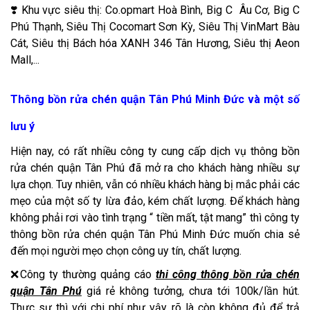
❣️ Khu vực siêu thị: Co.opmart Hoà Bình, Big C Âu Cơ, Big C
Phú Thạnh, Siêu Thị Cocomart Sơn Kỳ, Siêu Thị VinMart Bàu
Cát, Siêu thị Bách hóa XANH 346 Tân Hương, Siêu thị Aeon
Mall,...
Thông bồn rửa chén quận Tân Phú Minh Đức và một số
lưu ý
Hiện nay, có rất nhiều công ty cung cấp dịch vụ thông bồn
rửa chén quận Tân Phú đã mở ra cho khách hàng nhiều sự
lựa chọn. Tuy nhiên, vẫn có nhiều khách hàng bị mắc phải các
mẹo của một số ty lừa đảo, kém chất lượng. Để khách hàng
không phải rơi vào tình trạng “ tiền mất, tật mang” thì công ty
thông bồn rửa chén quận Tân Phú Minh Đức muốn chia sẻ
đến mọi người mẹo chọn công uy tín, chất lượng.
❌Công ty thường quảng cáo
thi công thông bồn rửa chén
quận Tân Phú
giá rẻ không tưởng, chưa tới 100k/lần hút.
Thực sự thì với chi phí như vậy rõ là còn không đủ để trả