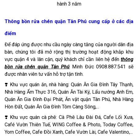
hành 3 năm
Thông bồn rửa chén quận Tân Phú cung cấp ở các địa
điểm
Để đáp ứng được nhu cầu ngày càng tăng của người dân địa
bàn, chúng tôi đã mở rộng thị trường hoạt động khắp khu
vực quận 4 và lân cận, quý khách chỉ cần liên hệ đến
thông
bồn rửa chén quận Tân Phú
Minh Đức 0908.887.541 sẽ
được nhân viên tư vấn hỗ trợ tận tình.
❣️ Khu vực quán ăn, nhà hàng: Quán Ăn Gia Đình Tây Thạnh,
Nhà Hàng Ẩm Thực 316, Quán Ăn Tài Ký, Lẩu nướng Anh Em,
Quán Ăn Gia Đình Đại Phát, Ăn vặt quận Tân Phú, Nhà Hàng
Hòn Đất, Quán Ăn Gia Đình Tôm Càng Sông,...
❣️ Khu vực quán cà phê: Cà Phê Lâu Đài Đá, Cafe Lối Xưa,
Café Vườn Thiên Tuế, WING Coffee & Photo, Today Coffee,
Yorn Coffee, Cafe Đồi Xanh, Cafe Vườn Lài, Cafe Valentino,...