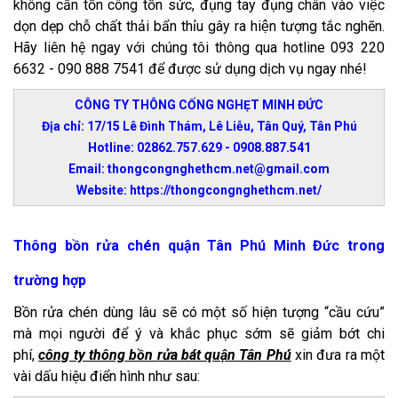
không cần tốn công tốn sức, đụng tay đụng chân vào việc
dọn dẹp chỗ chất thải bẩn thỉu gây ra hiện tượng tắc nghẽn.
Hãy liên hệ ngay với chúng tôi thông qua hotline 093 220
6632 - 090 888 7541 để được sử dụng dịch vụ ngay nhé!
CÔNG TY THÔNG CỐNG NGHẸT MINH ĐỨC
Địa chỉ: 17/15 Lê Đình Thám, Lê Liễu, Tân Quý, Tân Phú
Hotline: 02862.757.629 - 0908.887.541
Email: thongcongnghethcm.net@gmail.com
Website: https://thongcongnghethcm.net/
Thông bồn rửa chén quận Tân Phú Minh Đức trong
trường hợp
Bồn rửa chén dùng lâu sẽ có một số hiện tượng “cầu cứu”
mà mọi người để ý và khắc phục sớm sẽ giảm bớt chi
phí,
công ty thông bồn rửa bát quận Tân Phú
xin đưa ra một
vài dấu hiệu điển hình như sau: