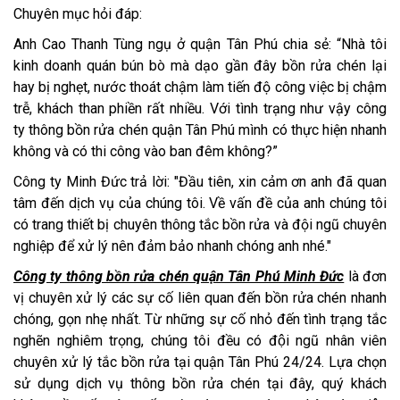
Chuyên mục hỏi đáp:
Anh Cao Thanh Tùng ngụ ở quận Tân Phú chia sẻ: “Nhà tôi
kinh doanh quán bún bò mà dạo gần đây bồn rửa chén lại
hay bị nghẹt, nước thoát chậm làm tiến độ công việc bị chậm
trễ, khách than phiền rất nhiều. Với tình trạng như vậy công
ty thông bồn rửa chén quận Tân Phú mình có thực hiện nhanh
không và có thi công vào ban đêm không?”
Công ty Minh Đức trả lời: "Đầu tiên, xin cảm ơn anh đã quan
tâm đến dịch vụ của chúng tôi. Về vấn đề của anh chúng tôi
có trang thiết bị chuyên thông tắc bồn rửa và đội ngũ chuyên
nghiệp để xử lý nên đảm bảo nhanh chóng anh nhé."
Công ty thông bồn rửa chén quận Tân Phú Minh Đức
là đơn
vị chuyên xử lý các sự cố liên quan đến bồn rửa chén nhanh
chóng, gọn nhẹ nhất. Từ những sự cố nhỏ đến tình trạng tắc
nghẽn nghiêm trọng, chúng tôi đều có đội ngũ nhân viên
chuyên xử lý tắc bồn rửa tại quận Tân Phú 24/24. Lựa chọn
sử dụng dịch vụ thông bồn rửa chén tại đây, quý khách