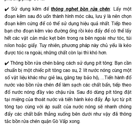
✔️ Sử dụng kẽm để
thông nghẹt bồn rửa chén
: Lấy một
đoạn kẽm sau đó uốn thành hình móc câu, lưu ý là nên chọn
đoạn kẽm cứng để có thể sử dụng hiệu quả nhất. Tiếp theo
bạn cho đoạn kẽm vào đường ống rồi kéo đẩy để có thể lấy
hết các vật cản mắc kẹt bên trong ra bên ngoài như tóc, túi
nilon hoặc giấy. Tuy nhiên, phương pháp này chủ yếu là kéo
được tóc ra ngoài, những chất còn lại thì khó hơn.
✔️ Thông bồn rửa chén bằng cách sử dụng pít tông: Bạn cần
chuẩn bị một chiếc pít tông cao su, 2 lít nước nóng cùng một
số vật liệu khác như giẻ lau, găng tay bảo hộ, ….Tiến hành đổ
nước vào bồn rửa chén để làm sạch các chất bẩn, tiếp theo
đổ nước nóng đầy vào chậu rửa. Sau đó dùng pít tông đặt
tại miệng của thoát nước và tiến hành kéo đẩy. Áp lực từ pít
tông tạo cùng với áp suất của nước nóng sẽ nhanh chóng
đẩy các chất bẩn thẳng xuống bên dưới như vậy đã thông
tắc bồn rửa chén quận Gò Vấp xong.