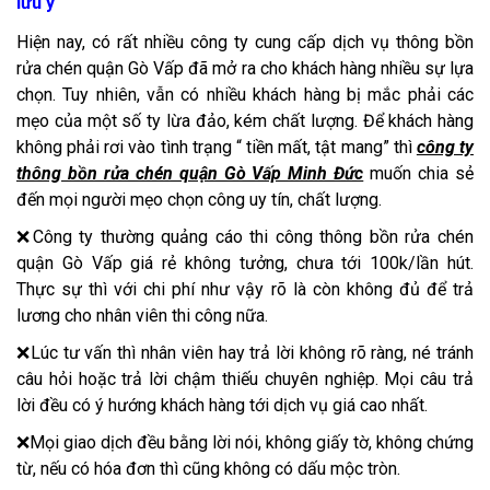
lưu ý
Hiện nay, có rất nhiều công ty cung cấp dịch vụ thông bồn
rửa chén quận Gò Vấp đã mở ra cho khách hàng nhiều sự lựa
chọn. Tuy nhiên, vẫn có nhiều khách hàng bị mắc phải các
mẹo của một số ty lừa đảo, kém chất lượng. Để khách hàng
không phải rơi vào tình trạng “ tiền mất, tật mang” thì
công ty
thông bồn rửa chén quận Gò Vấp Minh Đức
muốn chia sẻ
đến mọi người mẹo chọn công uy tín, chất lượng.
❌Công ty thường quảng cáo thi công thông bồn rửa chén
quận Gò Vấp giá rẻ không tưởng, chưa tới 100k/lần hút.
Thực sự thì với chi phí như vậy rõ là còn không đủ để trả
lương cho nhân viên thi công nữa.
❌Lúc tư vấn thì nhân viên hay trả lời không rõ ràng, né tránh
câu hỏi hoặc trả lời chậm thiếu chuyên nghiệp. Mọi câu trả
lời đều có ý hướng khách hàng tới dịch vụ giá cao nhất.
❌Mọi giao dịch đều bằng lời nói, không giấy tờ, không chứng
từ, nếu có hóa đơn thì cũng không có dấu mộc tròn.