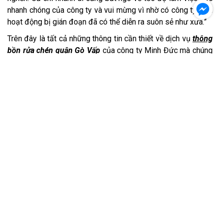
nhanh chóng của công ty và vui mừng vì nhờ có công ty, mọi
hoạt động bị gián đoạn đã có thể diễn ra suôn sẻ như xưa.”
Trên đây là tất cả những thông tin cần thiết về dịch vụ
thông
bồn rửa chén quận Gò Vấp
của công ty Minh Đức mà chúng
tôi muốn chia sẻ tới quý khách hàng. Mong rằng, bài viết có
thể giúp quý khách hiểu rõ hơn và yên tâm với chất lượng
dịch vụ mà công ty cung cấp. Nếu có bất kỳ vướng mắc
hoặc cần được hỗ trợ thì nhanh tay liên hệ số điện thoại 093
220 6632 - 090 888 7541 để được hỗ trợ tốt nhất.
TIN CÙNG CHUYÊN MỤC