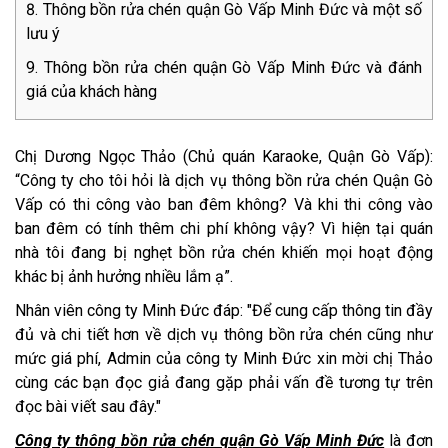
Thông bồn rửa chén quận Gò Vấp Minh Đức và một số
lưu ý
Thông bồn rửa chén quận Gò Vấp Minh Đức và đánh
giá của khách hàng
Chị Dương Ngọc Thảo (Chủ quán Karaoke, Quận Gò Vấp):
“Công ty cho tôi hỏi là dịch vụ thông bồn rửa chén Quận Gò
Vấp có thi công vào ban đêm không? Và khi thi công vào
ban đêm có tính thêm chi phí không vậy? Vì hiện tại quán
nhà tôi đang bị nghẹt bồn rửa chén khiến mọi hoạt động
khác bị ảnh hưởng nhiều lắm ạ”.
Nhân viên công ty Minh Đức đáp: "Để cung cấp thông tin đầy
đủ và chi tiết hơn về dịch vụ thông bồn rửa chén cũng như
mức giá phí, Admin của công ty Minh Đức xin mời chị Thảo
cùng các bạn đọc giả đang gặp phải vấn đề tương tự trên
đọc bài viết sau đây."
Công ty thông bồn rửa chén quận Gò Vấp Minh Đức
là đơn