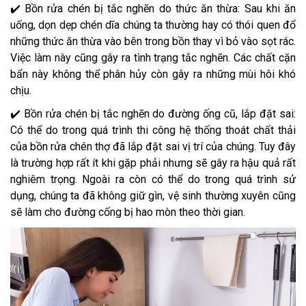
✔️ Bồn rửa chén bị tắc nghẽn do thức ăn thừa: Sau khi ăn
uống, dọn dẹp chén dĩa chúng ta thường hay có thói quen đổ
những thức ăn thừa vào bên trong bồn thay vì bỏ vào sọt rác.
Việc làm này cũng gây ra tình trạng tắc nghẽn. Các chất cặn
bẩn này không thể phân hủy còn gây ra những mùi hôi khó
chịu.
✔️ Bồn rửa chén bị tắc nghẽn do đường ống cũ, lắp đặt sai:
Có thể do trong quá trình thi công hệ thống thoát chất thải
của bồn rửa chén thợ đã lắp đặt sai vị trí của chúng. Tuy đây
là trường hợp rất ít khi gặp phải nhưng sẽ gây ra hậu quả rất
nghiêm trọng. Ngoài ra còn có thể do trong quá trình sử
dụng, chúng ta đã không giữ gìn, vệ sinh thường xuyên cũng
sẽ làm cho đường cống bị hao mòn theo thời gian.