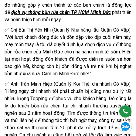
đó những góp ý chân thành từ các bạn chính là động lực
để
dịch vụ thông bồn rửa chén TP HCM Minh Đức
phát triển
và hoàn thiện hơn mỗi ngày.
✅ Chị Bùi Thị Yến Nhi (Quản lý Nhà hàng lẩu, Quận Gò Vấp):
“Với lượt khách đông đúc và dồn dập vào dịp cuối năm này,
may mắn thay là tôi đã quyết định lựa chọn dịch vụ để thông
bồn rửa chén của Minh Đức cho nhà hàng mình từ sớm. Hiện
tại mọi hoạt động đón khách đã được diễn ra suôn sẻ hơn
bao giờ hết, không còn bị dồn đống và trễ nải khi bị nghẹt
bồn như xưa nữa. Cám ơn Minh Đức nhé!”
✅ Anh Trần Minh Hiệp (Quản lý Koi Thé, chi nhánh Gò Vấp):
“Hàng ngày chi nhánh tôi phải chuẩn bị cũng như xử lý rất
nhiều lượng Topping để phục vụ cho khách hàng. Đó cũng là
lý do khiến bồn rửa chén tại chi nhánh thường xuyên tắc
nghẽn sau 2 năm hoạt động. Tìm được thông tin trên mạng
và thử liên hệ để thông tắc thì bất ngờ thay, công ty sau khi
khảo sát và thi công tầm 20 phút đã xử lý triệt để việc tắc
nghẽn. Cả chi nhánh ai cũng bất ngờ về tốc độ làm việc cực