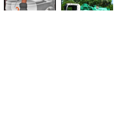
đến và hoàn thành công việc. Mọi người làm việc nhanh
chóng và có hiệu quả nhiều hơn tôi tưởng tượng.”
[Ngày 17/02/2023] Khách hàng Tô Phùng Hải - ngụ tại
đường Nguyễn Thời Trung, quận 5 đánh giá:
“So với chất
lượng dịch vụ mà tôi nhận được thì giá ở đây thấp hơn nhiều
chỗ. Vì khu tôi ở thường xuyên xảy ra tình trạng nghẹt cống
nên trong tương lai sẽ tiếp tục sử dụng dịch vụ ở đây.”
[Ngày 04/03/2023] Khách hàng Dương Chí Vỹ - ngụ tại
đường Trần Tướng Công, quận 5 đánh giá:
“Đây là lần thứ
ba tôi sử dụng dịch vụ của công ty rồi. Từ trước tới nay công
ty chưa lần nào làm tôi phải thất vọng hết. Năng lực của
nhân viên ở đây thì khỏi phải bàn tới rồi. Tôi sẽ giới thiệu
thêm về công ty cho một vài người bạn biết.”
Thông cống nghẹt quận 5
mong rằng, bài viết có thể giúp
quý khách hiểu rõ hơn và yên tâm với chất lượng dịch vụ mà
công ty cung cấp. Nếu có bất kỳ vướng mắc hoặc cần được
hỗ trợ thì nhanh tay liên hệ số điện thoại
028.6275.7629 -
0908.887.541
để được hỗ trợ tốt nhất.