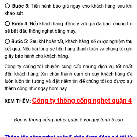
Thợ thông cống nghẹt quận 5 xử lý bằng quy trình nào?
Để đảm bảo niềm tin và sự hài lòng của khách hàng đối với
dịch vụ thông cầu nghẹt,
thợ thông cống nghẹt quận 5
luôn
thực hiện theo một quy trình thống nhất gồm 5 bước như
sau:
⭕
Bước 1:
Nhân viên tư vấn tiếp nhận yêu cầu dịch vụ từ
cuộc gọi của khách hàng, ghi nhận lại thông tin và chuyển
giao cho bộ phận kỹ thuật.
⭕
Bước 2:
Đội ngũ thợ sẽ di chuyển đến nơi của khách hàng
trong vòng 20 phút và tiến hành khảo sát tình trạng nghẹt.
⭕
Bước 3:
Tiến hành báo giá ngay cho khách hàng sau khi
khảo sát.
⭕
Bước 4:
Nếu khách hàng đồng ý với giá đã báo, chúng tôi
sẽ bắt đầu thông nghẹt bằng máy.
⭕
Bước 5:
Sau khi hoàn tất, khách hàng sẽ được nghiệm thu
kết quả. Nếu hài lòng sẽ tiến hàng thanh toán và chúng tôi ghi