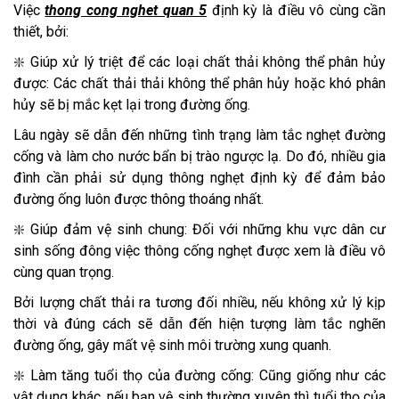
Việc
thong cong nghet quan 5
định kỳ là điều vô cùng cần
thiết, bởi:
❇️ Giúp xử lý triệt để các loại chất thải không thể phân hủy
được: Các chất thải thải không thể phân hủy hoặc khó phân
hủy sẽ bị mắc kẹt lại trong đường ống.
Lâu ngày sẽ dẫn đến những tình trạng làm tắc nghẹt đường
cống và làm cho nước bẩn bị trào ngược lạ. Do đó, nhiều gia
đình cần phải sử dụng thông nghẹt định kỳ để đảm bảo
đường ống luôn được thông thoáng nhất.
❇️ Giúp đảm vệ sinh chung: Đối với những khu vực dân cư
sinh sống đông việc thông cống nghẹt được xem là điều vô
cùng quan trọng.
Bởi lượng chất thải ra tương đối nhiều, nếu không xử lý kịp
thời và đúng cách sẽ dẫn đến hiện tượng làm tắc nghẽn
đường ống, gây mất vệ sinh môi trường xung quanh.
❇️ Làm tăng tuổi thọ của đường cống: Cũng giống như các
vật dụng khác, nếu bạn vệ sinh thường xuyên thì tuổi thọ của