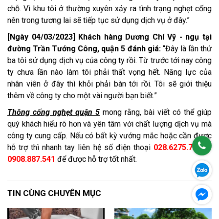
Đơn vị thông cống nghẹt quận 5 với quy trình 5 sao
Thông tắc cống nghẹt quận 5 nhận được đánh giá tốt từ
khách hàng
Trong suốt quá trình hoạt động,
thông cống nghẹt quận 5
giá rẻ
chúng tôi luôn nhận được sự quan tâm và yêu thương
từ quý khách hàng thông qua những đánh giá và phản hồi
tích cực từ phía khách hàng.
Bên cạnh đó những góp ý chân thành từ các bạn chính là
động lực để dịch vụ thông cống nghẹt phát triển và hoàn
thiện hơn mỗi ngày.
[Ngày 13/02/2023] Khách hàng Tăng Chí Minh - ngụ tại
đường Triệu Quang Phục, quận 5 đánh giá:
“Tôi bất ngờ
tác phong nhanh nhẹn từ lúc gọi điện tư vấn đến nhân viên