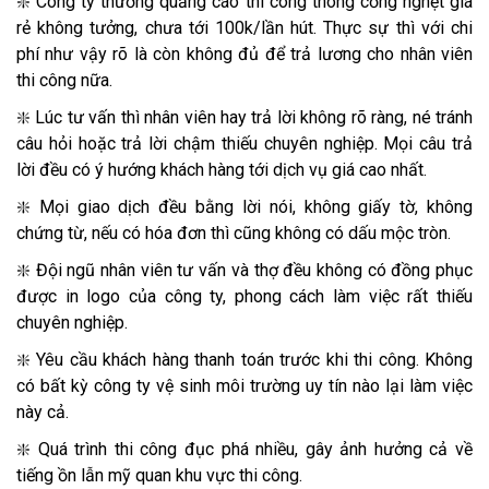
❇️ Công ty thường quảng cáo thi công thông cống nghẹt giá
rẻ không tưởng, chưa tới 100k/lần hút. Thực sự thì với chi
phí như vậy rõ là còn không đủ để trả lương cho nhân viên
thi công nữa.
❇️ Lúc tư vấn thì nhân viên hay trả lời không rõ ràng, né tránh
câu hỏi hoặc trả lời chậm thiếu chuyên nghiệp. Mọi câu trả
lời đều có ý hướng khách hàng tới dịch vụ giá cao nhất.
❇️ Mọi giao dịch đều bằng lời nói, không giấy tờ, không
chứng từ, nếu có hóa đơn thì cũng không có dấu mộc tròn.
❇️ Đội ngũ nhân viên tư vấn và thợ đều không có đồng phục
được in logo của công ty, phong cách làm việc rất thiếu
chuyên nghiệp.
❇️ Yêu cầu khách hàng thanh toán trước khi thi công. Không
có bất kỳ công ty vệ sinh môi trường uy tín nào lại làm việc
này cả.
❇️ Quá trình thi công đục phá nhiều, gây ảnh hưởng cả về
tiếng ồn lẫn mỹ quan khu vực thi công.