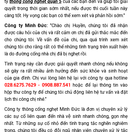
ty
thông cống nghẹt quận 5
của các bạn đến và giúp tôi giải
quyết trong thời gian sớm nhất, nếu được thì cuối tuần này
càng tốt. Hy vọng các bạn có thể xem xét và phản hồi sớm."
Công ty Minh Đức:
"Chào chị Huyền, chúng tôi đã nhận
được câu hỏi của chị và rất cảm ơn chị đã gửi thắc mắc đến
cho chúng tôi. Về vấn đề của chi, qua quá trình xem xét
chúng tôi cho rằng rất có thể những tình trạng trên xuất hiện
là do đường cống nhà chị đã bị nghẹt rồi.
Tình trạng này cần được giải quyết nhanh chóng nếu không
sẽ gây ra rất nhiều ảnh hưởng đến sức khỏe và sinh hoạt
của gia đình. Chị vui lòng liên hệ lại với công ty qua hotline
028.6275.7629 - 0908.887.541
hoặc để lại thông tin vào
hộp thư công ty để chúng tôi chủ động liên hệ tư vấn và đặt
lịch thi công chị nhé."
Công ty thông cống nghẹt Minh Đức là đơn vị chuyên xử lý
các sự cố liên quan đến nhà vệ sinh nhanh chóng, gọn nhẹ
nhất. Từ những sự cố nhỏ đến tình trạng tắc nghẽn nghiêm
trọng, chúng tôi đều có đội ngũ nhân viên chuyên xử lý tắc