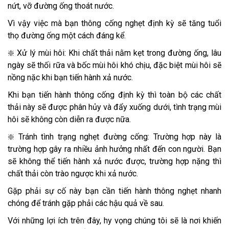
nứt, vỡ đường ống thoát nước.
Vì vậy việc mà bạn thông cống nghẹt định kỳ sẽ tăng tuổi
thọ đường ống một cách đáng kể.
❇️ Xử lý mùi hôi: Khi chất thải nằm kẹt trong đường ống, lâu
ngày sẽ thối rữa và bốc mùi hôi khó chịu, đặc biệt mùi hôi sẽ
nồng nặc khi bạn tiến hành xả nước.
Khi bạn tiến hành thông cống định kỳ thì toàn bộ các chất
thải này sẽ được phân hủy và đẩy xuống dưới, tình trạng mùi
hôi sẽ không còn diễn ra được nữa.
❇️ Tránh tình trạng nghẹt đường cống: Trường hợp này là
trường hợp gây ra nhiều ảnh hưởng nhất đến con người. Bạn
sẽ không thể tiến hành xả nước được, trường hợp nặng thì
chất thải còn trào ngược khi xả nước.
Gặp phải sự cố này bạn cần tiến hành thông nghẹt nhanh
chóng để tránh gặp phải các hậu quả về sau.
Với những lợi ích trên đây, hy vọng chúng tôi sẽ là nơi khiến