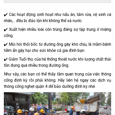
✔️ Các hoạt động sinh hoạt như nấu ăn, tắm rửa, vệ sinh cá
nhân,... đều bị đảo lộn khi không thể xả nước.
✔️ Xuất hiện nhiều loài côn trùng đáng sợ tập trung ở miệng
cống.
✔️ Mùi hôi thối bốc từ đường ống gây khó chịu, là mầm bệnh
tiềm ẩn gây hại cho sức khỏe cả gia đình bạn.
✔️ Giảm Tuổi thọ của hệ thống thoát nước khi lượng chất thải
tồn đọng quá nhiều trong đường ống.
Như vậy, các bạn có thể thấy tầm quan trọng của việc thông
cống định kỳ rồi phải không. Hãy liên hệ ngay các dịch vụ
thông cống nghẹt quận 4 để bảo dưỡng định kỳ nhé.