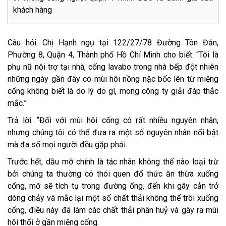
khách hàng
Câu hỏi: Chị Hạnh ngụ tại 122/27/78 Đường Tôn Đản,
Phường 8, Quận 4, Thành phố Hồ Chí Minh cho biết: “Tôi là
phụ nữ nội trợ tại nhà, cống lavabo trong nhà bếp đột nhiên
những ngày gần đây có mùi hôi nồng nặc bốc lên từ miệng
cống không biết là do lý do gì, mong công ty giải đáp thắc
mắc.”
Trả lời: “Đối với mùi hôi cống có rất nhiều nguyên nhân,
nhưng chúng tôi có thể đưa ra một số nguyên nhân nổi bật
mà đa số mọi người đều gặp phải:
Trước hết, dầu mỡ chính là tác nhân không thể nào loại trừ
bởi chúng ta thường có thói quen đổ thức ăn thừa xuống
cống, mỡ sẽ tích tụ trong đường ống, đến khi gây cản trở
dòng chảy và mắc lại một số chất thải không thể trôi xuống
cống, điều này đã làm các chất thải phân huỷ và gây ra mùi
hôi thối ở gần miệng cống.