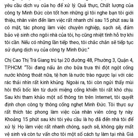
yêu cầu dịch vụ của họ để xử lý. Quả thực, Chất lượng của
công ty Minh Đức còn tốt hơn những gì tôi nghe bạn tôi giới
thiệu, nhân viên đến làm việc rất nhanh chỉ sau 15 phút sau là
có mặt, tác phong làm việc chuyên nghiệp, sạch sẽ, đảm
bảo vệ sinh cho ngôi nhà của tôi, họ cũng nhiệt tình hỗ trợ khi
tôi cần. Nếu có những lần tiếp theo, tôi chắc chắn sẽ tiếp tục
sử dụng dịch vụ của công ty Minh Đức.”
Chị Cao Thị Trà Giang trú tại 20 đường 48, Phường 3, Quận 4,
TP.HCM: “Tôi đang nấu ăn cho bữa trưa thì đột ngột cống
nước không thoát nữa, tệ hơn là nước trào ngược lại với các
rác thải nhìn rất kinh khủng. Ngoài ra, tôi còn ngửi thấy mùi
hôi thối bốc lên từ dưới miệng cống khiến tôi rất khó chịu.
Sau khi tham khảo một số thông tin trên Internet, tôi quyết
định chọn công ty thông cống nghẹt Minh Đức. Tôi thực sự
rất thích tác phong làm việc của nhân viên công ty này.
Khoảng 15 phút sau khi tôi yêu cầu là họ đã đến nhà tôi để
xử lý. Họ làm việc rất nhanh chóng, sạch sẽ, không gây mất
vệ sinh và còn tư vấn cho tôi một số cách tự làm tại nhà. Giá