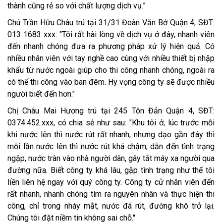
thành cũng rẻ so với chất lượng dịch vụ.”
Chú Trần Hữu Châu trú tại 31/31 Đoàn Văn Bở Quận 4, SĐT:
013 1683 xxx: "Tôi rất hài lòng về dịch vụ ở đây, nhanh viên
đến nhanh chóng đưa ra phương pháp xử lý hiện quả. Có
nhiều nhân viên với tay nghề cao cùng với nhiều thiết bị nhập
khẩu từ nước ngoài giúp cho thi công nhanh chóng, ngoài ra
có thể thi công vào ban đêm. Hy vọng công ty sẽ được nhiều
người biết đến hơn."
Chị Châu Mai Hương trú tại 245 Tôn Đản Quận 4, SĐT:
0374.452.xxx, có chia sẻ như sau: "Khu tôi ở, lúc trước mỗi
khi nước lên thì nước rút rất nhanh, nhưng dạo gần đây thì
mỗi lần nước lên thì nước rút khá chậm, dẫn đến tình trạng
ngập, nước tràn vào nhà người dân, gây tắt máy xa người qua
đường nữa. Biết công ty khá lâu, gặp tình trạng như thế tôi
liền liên hệ ngay với quý công ty. Công ty cử nhân viên đến
rất nhanh, nhanh chóng tìm ra nguyên nhân và thực hiện thi
công, chỉ trong nháy mắt, nước đã rút, đường khô trở lại.
Chúng tôi đặt niềm tin không sai chỗ."