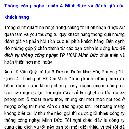
Thông cống nghẹt quận 4 Minh Đức và đánh giá của
khách hàng
Trong suốt quá trình hoạt động chúng tôi luôn nhận được sự
quan tâm và yêu thương từ quý khách hàng thông qua những
đánh giá và phản hồi tích cực từ phía khách hàng. Bên cạnh
đó những góp ý chân thành từ các bạn chính là động lực để
dịch vụ thông cống nghẹt TP HCM Minh Đức
phát triển và
hoàn thiện hơn mỗi ngày.
Anh Lê Văn Quý trú tại 3 Đường Đoàn Như Hài, Phường 12,
Quận 4, Thành phố Hồ Chí Minh: “Trong khi tôi đang tắm rửa,
bỗng dưng nước không những chảy xuống miệng cống mà
còn trào ngược lại. Tôi nghĩ đây chỉ là nghẹt do tắc do xà
phòng bít lỗ thoát nước thôi, nhưng khi moi móc hết tóc ở
miệng cống thì nước vẫn cứ trào ngược lên. Tôi hoang mang
không biết xử lý như thế nào, gọi thì được giới thiệu công ty
thông cống nghẹt Minh Đức. Tôi nghĩ chắc đây là công ty
cung cấp dịch vụ tốt nên bạn tôi mới giới thiệu, vì thế tôi đã