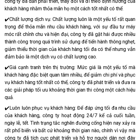
công ty đã dần phải triển, thay đổi và đi theo định hướng của
khách hàng nhằm thỏa mãn họ một cách tốt nhất có thể.
✔️Chất lượng dịch vụ: Chất lượng luôn là một yếu tố rất quan
trọng để thỏa mãn nhu cầu khách hàng, với sự đầu tư máy
móc rất chỉnh chu và hiện đại, công ty đã gặt hái được nhiều
thành công trong quá trình sử dụng để tiến hành thông nghẹt,
giảm thiểu thời gian của khách hàng tối đa có thể nhưng vẫn
đảm bảo là một dịch vụ có chất lượng cao.
✔️Giá cạnh tranh trên thị trường: Mức giá là một yếu tố mà
khách hàng đặc biệt quan tâm nhiều, để giảm chi phí và phục
vụ khách hàng tốt nhất có thể, công ty đã phát triển và đưa ra
các giải pháp tối ưu khoảng thời gian thi công một cách hiệu
quả.
✔️Luôn luôn phục vụ khách hàng: Để đáp ứng tối đa nhu cầu
của khách hàng, công ty hoạt động 24/7 kể cả cuối tuần,
ngày lễ, tết. Tình trạng tắc nghẽn đường cống hiện nay xảy ra
rất phổ biến và bất cứ khoảng thời gian nào, chính vì vậy mà
công ty đã tích cực phát triển và hỗ trợ người dân nơi đây