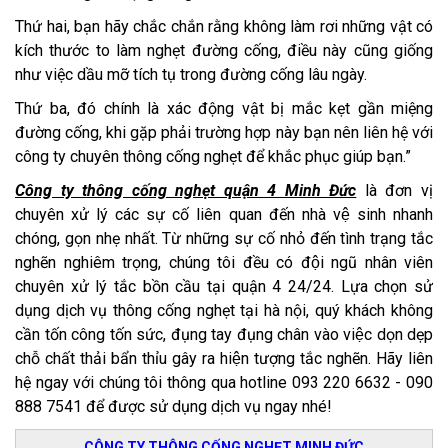
Thứ hai, bạn hãy chắc chắn rằng không làm rơi những vật có
kích thước to làm nghẹt đường cống, điều này cũng giống
như việc dầu mỡ tích tụ trong đường cống lâu ngày.
Thứ ba, đó chính là xác động vật bị mắc kẹt gần miệng
đường cống, khi gặp phải trường hợp này bạn nên liên hệ với
công ty chuyên thông cống nghẹt để khắc phục giúp bạn.”
Công ty thông cống nghẹt quận 4 Minh Đức
là đơn vị
chuyên xử lý các sự cố liên quan đến nhà vệ sinh nhanh
chóng, gọn nhẹ nhất. Từ những sự cố nhỏ đến tình trạng tắc
nghẽn nghiêm trọng, chúng tôi đều có đội ngũ nhân viên
chuyên xử lý tắc bồn cầu tại quận 4 24/24. Lựa chọn sử
dụng dịch vụ thông cống nghẹt tại hà nội, quý khách không
cần tốn công tốn sức, đụng tay đụng chân vào việc dọn dẹp
chỗ chất thải bẩn thỉu gây ra hiện tượng tắc nghẽn. Hãy liên
hệ ngay với chúng tôi thông qua hotline 093 220 6632 - 090
888 7541 để được sử dụng dịch vụ ngay nhé!
CÔNG TY THÔNG CỐNG NGHẸT MINH ĐỨC