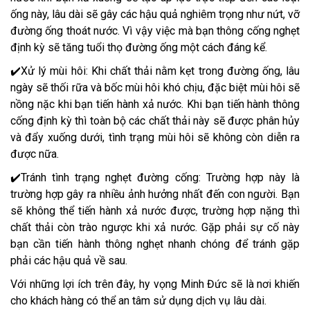
ống này, lâu dài sẽ gây các hậu quả nghiêm trọng như nứt, vỡ
đường ống thoát nước. Vì vậy việc mà bạn thông cống nghẹt
định kỳ sẽ tăng tuổi thọ đường ống một cách đáng kể.
✔️Xử lý mùi hôi: Khi chất thải nằm kẹt trong đường ống, lâu
ngày sẽ thối rữa và bốc mùi hôi khó chịu, đặc biệt mùi hôi sẽ
nồng nặc khi bạn tiến hành xả nước. Khi bạn tiến hành thông
cống định kỳ thì toàn bộ các chất thải này sẽ được phân hủy
và đẩy xuống dưới, tình trạng mùi hôi sẽ không còn diễn ra
được nữa.
✔️Tránh tình trạng nghẹt đường cống: Trường hợp này là
trường hợp gây ra nhiều ảnh hưởng nhất đến con người. Bạn
sẽ không thể tiến hành xả nước được, trường hợp nặng thì
chất thải còn trào ngược khi xả nước. Gặp phải sự cố này
bạn cần tiến hành thông nghẹt nhanh chóng để tránh gặp
phải các hậu quả về sau.
Với những lợi ích trên đây, hy vọng Minh Đức sẽ là nơi khiến
cho khách hàng có thể an tâm sử dụng dịch vụ lâu dài.