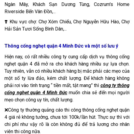
Ngàn Mây, Khách Sạn Dương Tùng, Cozrum's Home
Riverside Bến Vân Đồn,...
❣️ Khu vực chợ: Chợ Xóm Chiếu, Chợ Nguyễn Hữu Hào, Chợ
Hải Sản Tươi Sống Bình Dân,...
Thông cống nghẹt quận 4 Minh Đức và một số lưu ý
Hiện nay, có rất nhiều công ty cung cấp dịch vụ thông cống
nghẹt quận 4 đã mở ra cho khách hàng nhiều sự lựa chọn.
Tuy nhiên, vẫn có nhiều khách hàng bị mắc phải các mẹo của
một số ty lừa đảo, kém chất lượng. Để khách hàng không
phải rơi vào tình trạng “ tiền mất, tật mang” thì
công ty thông
cống nghẹt quận 4 Minh Đức
muốn chia sẻ đến mọi người
mẹo chọn công uy tín, chất lượng.
❌Công ty thường quảng cáo thi công thông cống nghẹt quận
4 giá rẻ không tưởng, chưa tới 100k/lần hút. Thực sự thì với
chi phí như vậy rõ là còn không đủ để trả lương cho nhân
viên thi công nữa.