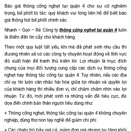
Báo giá thông cống nghẹt tại quận 4 cho sự cố nghiêm
trọng, bể phốt bị tắc: quý khách vui lòng liên hệ để biết báo
giá thông hút bể phốt chính xác.
Nhanh – Gọn – Rẻ. Công ty
thông cống nghẹt tại quận 4
luôn
là điểm đến tin cậy cho khách hàng.
Theo một quy luật tất yếu, khi mà đã phát sinh nhu cầu thì
đương nhiên sẽ có các công ty chuyên hoạt động về lĩnh vực
đó xuất hiện để tranh thủ kiếm lời. Lợi nhuận là mục đích
chung của mọi đối tượng cung cấp các dịch vụ thông cống
nghẹt hay thông tắc cống tại quận 4. Tuy nhiên, nếu các địa
chỉ uy tín luôn cân nhắc hài hòa giữa lợi nhuận và quyền lợi
của khách hàng thì nhiều đơn vị, chỉ chăm chăm nhìn vào lợi
nhuận. Từ đó, mới phát sinh ra những vấn đề tiêu cực, đe
dọa đến chính bản thân người tiêu dùng như:
+ Thông cống nghẹt, thông tắc cống tại quận 4 không chuyên
nghiệp, dùng thợ non tay nghề để giảm chi phí
+ Các chiêu trò bẫy giá cả, giảm đơn giá nhưng lại tăng khối