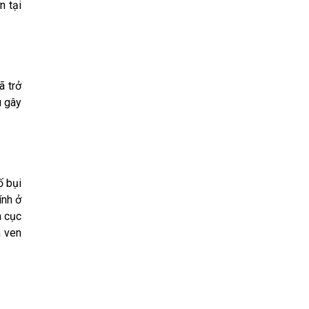
n tại
ã trở
u gây
ố bụi
ính ở
à cục
m ven