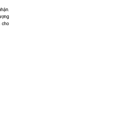
nhận.
lượng
n cho