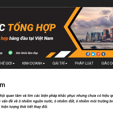
THẾ GIỚI
KINH DOANH
GIẢI TRÍ
PHÁP LUẬT
GIÁO 
am
hội quan tâm và tìm các biện pháp khắc phục nhưng chưa có hiệu q
c vấn đề về ô nhiễm nguồn nước, ô nhiễm đất, ô nhiễm môi trường b
hiện tượng thời tiết thay đổi.