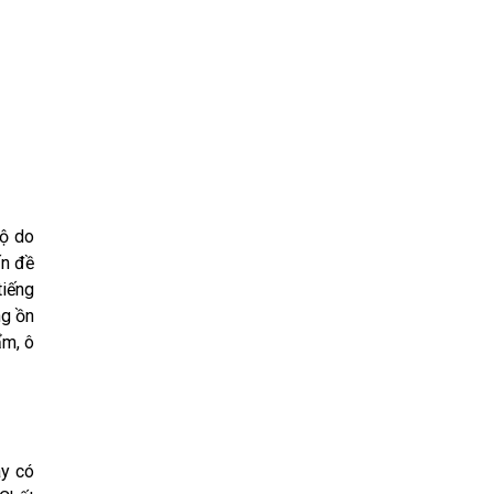
bộ do
ấn đề
tiếng
ng ồn
ẩm, ô
ày có