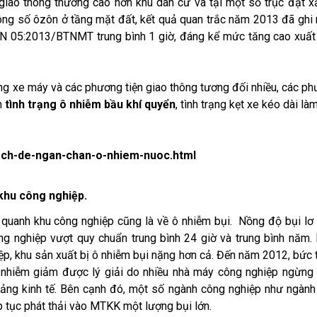
c giao thông thường cao hơn khu dân cư và tại một số trục đạt x
g số ôzôn ở tầng mặt đất, kết quả quan trắc năm 2013 đã ghi
N 05:2013/BTNMT trung bình 1 giờ, đáng kể mức tăng cao xuất
ợng xe máy và các phương tiện giao thông tương đối nhiều, các p
n
tình trạng ô nhiễm bầu khí quyển
, tình trạng kẹt xe kéo dài là
ach-de-ngan-chan-o-nhiem-nuoc.html
khu công nghiệp.
 quanh khu công nghiệp cũng là về ô nhiễm bụi. Nồng độ bụi lơ
ông nghiệp vượt quy chuẩn trung bình 24 giờ và trung bình năm
p, khu sản xuất bị ô nhiễm bụi nặng hơn cả. Đến năm 2012, bức 
nhiễm giảm được lý giải do nhiều nhà máy công nghiệp ngừng
ng kinh tế. Bên cạnh đó, một số ngành công nghiệp như ngành
p tục phát thải vào MTKK một lượng bụi lớn.