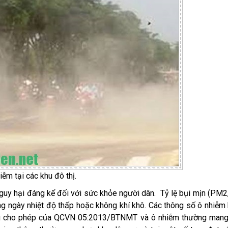
iễm tại các khu đô thị.
nguy hại đáng kể đối với sức khỏe người dân. Tỷ lệ bụi mịn (PM2
ng ngày nhiệt độ thấp hoặc không khí khô. Các thông số ô nhiễm
ng cho phép của QCVN 05:2013/BTNMT và ô nhiễm thường mang 