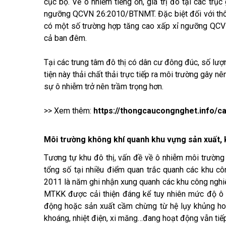
cục bộ. Về ô nhiễm tiếng ồn, giá trị đo tại các trụ
ngưỡng QCVN 26:2010/BTNMT. Đặc biệt đối với thôn
có một số trường hợp tăng cao xấp xỉ ngưỡng QCV
cả ban đêm.
Tại các trung tâm đô thị có dân cư đông đúc, số lư
tiện này thải chất thải trực tiếp ra môi trường gây nê
sự ô nhiễm trở nên trầm trọng hơn.
>> Xem thêm:
https://thongcaucongnghet.info/c
Môi trường không khí quanh khu vựng sản xuất, 
Tương tự khu đô thị, vấn đề về ô nhiễm môi trường
tổng số tại nhiều điểm quan trắc quanh các khu c
2011 là năm ghi nhận xung quanh các khu công nghiệ
MTKK được cải thiện đáng kể tuy nhiên mức độ ô 
động hoặc sản xuất cầm chừng từ hệ lụy khủng hoả
khoáng, nhiệt điện, xi măng…đang hoạt động vẫn tiế