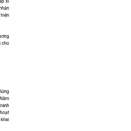
ấp xỉ
 nhận
 hiện
hương
m cho
 lửng
. Năm
tranh
 hoạt
 khai