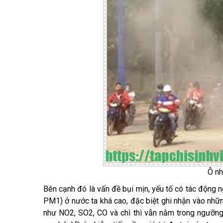
Ô nh
Bên cạnh đó là vấn đề bụi mịn, yếu tố có tác động 
PM1) ở nước ta khá cao, đặc biệt ghi nhận vào nhữ
như NO2, SO2, CO và chì thì vẫn nằm trong ngưỡ