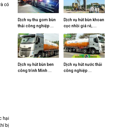
và có
Dịch vụ thu gom bùn
Dịch vụ hút bùn khoan
thải công nghiệp ...
cọc nhồi giá rẻ, ...
Dịch vụ hút bùn ben
Dịch vụ hút nước thải
công trình Minh ...
công nghiệp ...
c hại
hí bị