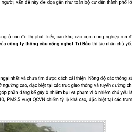
 người, vấn đề này đe dọa gần như toàn bộ cư dân thành phố lớ
ung ở các đô thị phát triển, các khu, các cụm công nghiệp mà đ
 của
công ty thông cầu cống nghẹt Trí Bảo
thì tác nhân chủ yế
o ngại nhất và chưa tìm được cách cải thiện. Nồng độ các thông s
 ở ngưỡng cao, đặc biệt tại các trục giao thông và tuyến đường ch
 góp phần đáng kể gây ô nhiễm bụi và phạm vi ô nhiễm chủ yếu l
M10, PM2,5 vượt QCVN chiếm tỷ lệ khá cao, đặc biệt tại các trạ