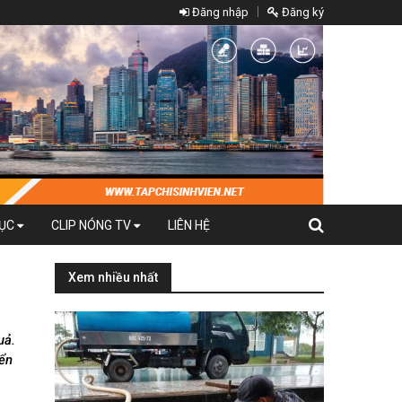
Đăng nhập
Đăng ký
DỤC
CLIP NÓNG TV
LIÊN HỆ
Xem nhiều nhất
uả.
iển