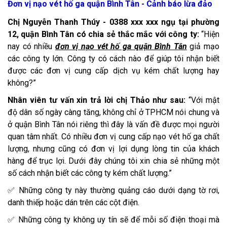
Đơn vị nạo vét hố ga quận Bình Tân - Cảnh báo lừa đảo
Chị Nguyễn Thanh Thúy - 0388 xxx xxx ngụ tại phường
12, quận Bình Tân có chia sẻ thắc mắc với công ty:
“Hiện
nay có nhiều
đơn vị nạo vét hố ga quận Bình Tân
giả mạo
các công ty lớn. Công ty có cách nào để giúp tôi nhận biết
được các đơn vị cung cấp dịch vụ kém chất lượng hay
không?”
Nhân viên tư vấn xin trả lời chị Thảo như sau:
“Với mật
độ dân số ngày càng tăng, không chỉ ở TPHCM nói chung và
ở quận Bình Tân nói riêng thì đây là vấn đề được mọi người
quan tâm nhất. Có nhiều đơn vị cung cấp nạo vét hố ga chất
lượng, nhưng cũng có đơn vị lợi dụng lòng tin của khách
hàng để trục lợi. Dưới đây chúng tôi xin chia sẻ những một
số cách nhận biết các công ty kém chất lượng.”
✅ Những công ty này thường quảng cáo dưới dạng tờ rơi,
danh thiếp hoặc dán trên các cột điện.
✅ Những công ty không uy tín sẽ để mỗi số điện thoại mà