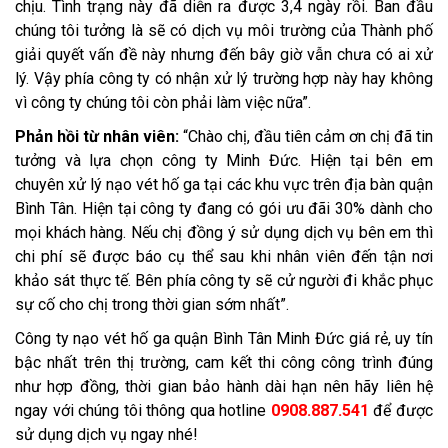
chịu. Tình trạng này đã diễn ra được 3,4 ngày rồi. Ban đầu
chúng tôi tưởng là sẽ có dịch vụ môi trường của Thành phố
giải quyết vấn đề này nhưng đến bây giờ vẫn chưa có ai xử
lý. Vậy phía công ty có nhận xử lý trường hợp này hay không
vì công ty chúng tôi còn phải làm việc nữa”.
Phản hồi từ nhân viên:
“Chào chị, đầu tiên cảm ơn chị đã tin
tưởng và lựa chọn công ty Minh Đức. Hiện tại bên em
chuyên xử lý nạo vét hố ga tại các khu vực trên địa bàn quận
Bình Tân. Hiện tại công ty đang có gói ưu đãi 30% dành cho
mọi khách hàng. Nếu chị đồng ý sử dụng dịch vụ bên em thì
chi phí sẽ được báo cụ thể sau khi nhân viên đến tận nơi
khảo sát thực tế. Bên phía công ty sẽ cử người đi khắc phục
sự cố cho chị trong thời gian sớm nhất”.
Công ty nạo vét hố ga quận Bình Tân Minh Đức giá rẻ, uy tín
bậc nhất trên thị trường, cam kết thi công công trình đúng
như hợp đồng, thời gian bảo hành dài hạn nên hãy liên hệ
ngay với chúng tôi thông qua hotline
0908.887.541
để được
sử dụng dịch vụ ngay nhé!