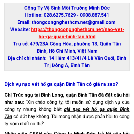
Công Ty Vệ Sinh Môi Trường Minh Đức
Hotline: 028.6275.7629 - 0908.887.541
Email: thongcongnghethcm.net@gmail.com
Website:
https://thongcongnghethcm.net/nao-vet-
ho-ga-quan-binh-tan.html
Trụ sở: 479/23A Cộng Hòa, phường 13, Quận Tân
Bình, Hồ Chí Minh, Việt Nam
Địa chỉ chi nhánh: 14 Hẻm 413/41/4 Lê Văn Quới, Bình
Trị Đông A, Bình Tân
Dịch vụ nạo vét hố ga quận Bình Tân có giá ra sao?
Chị Trúc ngụ tại Bình Long, quận Bình Tân đã đặt câu hỏi
như sau:
“Xin chào công ty, tôi muốn sử dụng dịch vụ của
công ty nhưng không biết
giá nạo vét hố ga quận Bình
Tân
có đắt hay không. Tôi mong nhận được phản hồi từ công
ty sớm nhất có thể”.
Nhân viên CSKH của Công ty Minh Đức trả lời câu hỏi