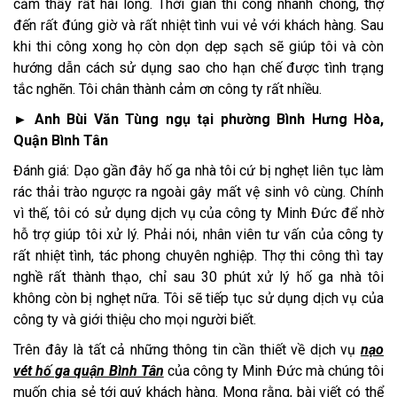
cảm thấy rất hài lòng. Thời gian thi công nhanh chóng, thợ
đến rất đúng giờ và rất nhiệt tình vui vẻ với khách hàng. Sau
khi thi công xong họ còn dọn dẹp sạch sẽ giúp tôi và còn
hướng dẫn cách sử dụng sao cho hạn chế được tình trạng
tắc nghẽn. Tôi chân thành cảm ơn công ty rất nhiều.
► Anh Bùi Văn Tùng ngụ tại phường Bình Hưng Hòa,
Quận Bình Tân
Đánh giá: Dạo gần đây hố ga nhà tôi cứ bị nghẹt liên tục làm
rác thải trào ngược ra ngoài gây mất vệ sinh vô cùng. Chính
vì thế, tôi có sử dụng dịch vụ của công ty Minh Đức để nhờ
hỗ trợ giúp tôi xử lý. Phải nói, nhân viên tư vấn của công ty
rất nhiệt tình, tác phong chuyên nghiệp. Thợ thi công thì tay
nghề rất thành thạo, chỉ sau 30 phút xử lý hố ga nhà tôi
không còn bị nghẹt nữa. Tôi sẽ tiếp tục sử dụng dịch vụ của
công ty và giới thiệu cho mọi người biết.
Trên đây là tất cả những thông tin cần thiết về dịch vụ
nạo
vét hố ga quận Bình Tân
của công ty Minh Đức mà chúng tôi
muốn chia sẻ tới quý khách hàng. Mong rằng, bài viết có thể