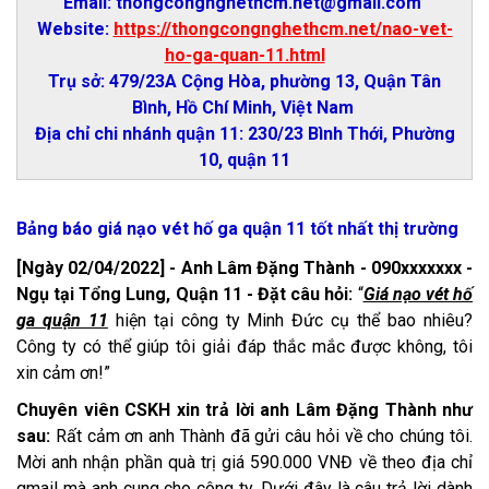
Email: thongcongnghethcm.net@gmail.com
Website:
https://thongcongnghethcm.net/nao-vet-
ho-ga-quan-11.html
Trụ sở: 479/23A Cộng Hòa, phường 13, Quận Tân
Bình, Hồ Chí Minh, Việt Nam
Địa chỉ chi nhánh quận 11: 230/23 Bình Thới, Phường
10, quận 11
Bảng báo giá nạo vét hố ga quận 11 tốt nhất thị trường
[Ngày 02/04/2022] - Anh Lâm Đặng Thành - 090xxxxxxx -
Ngụ tại Tổng Lung, Quận 11 - Đặt câu hỏi:
“
Giá nạo vét hố
ga quận 11
hiện tại công ty Minh Đức cụ thể bao nhiêu?
Công ty có thể giúp tôi giải đáp thắc mắc được không, tôi
xin cảm ơn!”
Chuyên viên CSKH xin trả lời anh Lâm Đặng Thành như
sau:
Rất cảm ơn anh Thành đã gửi câu hỏi về cho chúng tôi.
Mời anh nhận phần quà trị giá 590.000 VNĐ về theo địa chỉ
gmail mà anh cung cho công ty. Dưới đây là câu trả lời dành