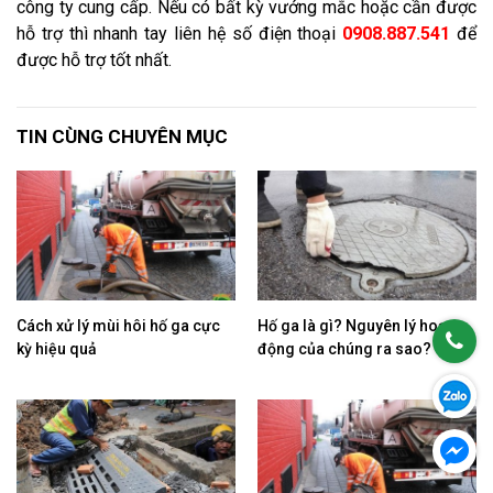
công ty cung cấp. Nếu có bất kỳ vướng mắc hoặc cần được
hỗ trợ thì nhanh tay liên hệ số điện thoại
0908.887.541
để
được hỗ trợ tốt nhất.
TIN CÙNG CHUYÊN MỤC
Cách xử lý mùi hôi hố ga cực
Hố ga là gì? Nguyên lý hoạt
kỳ hiệu quả
động của chúng ra sao?