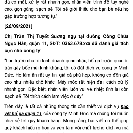
đã có mặt, xử lý rất nhanh gọn, nhân viên trình độ tay nghề
cao, gọn gàng, sạch sẽ. Tôi sẽ giới thiệu cho bạn bè nếu họ
gặp trường hợp tương tự.’’
[26/09/2021]
Chị Trần Thị Tuyết Sương ngụ tại đường Công Chúa
Ngọc Hân, quận 11, SĐT: 0363.678.xxx đã đánh giá tích
cực cho công ty:
“Lúc trước nhà tôi kinh doanh quán nhậu, hố ga trước quán bị
tràn gây bốc mùi kinh khủng, tôi có đặt dịch vụ công ty Minh
Đức. Họ làm ăn rất uy tín, giá cả phù hợp, không có đôn giá
cao như nhiều chỗ khác. Máy móc rất hiện đại, cách xử lý
nhanh gọn. Đặc biệt, nhân viên luôn vui vẻ, nhiệt tình lại còn
sạch sẽ. Tôi thích cách làm việc ở đây.’’
Trên đây là tất cả những thông tin cần thiết về dịch vụ
nạo
vét hố ga quận 11
của công ty Minh Đức mà chúng tôi muốn
chia sẻ tới quý khách hàng. Mong rằng, bài viết có thể giúp
quý khách hiểu rõ hơn và yên tâm với chất lượng dịch vụ mà