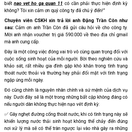
biết
nao vet ho ga quan 11
có cần phải thực hiện định kỳ
không? Tôi xin cảm ơn quý công ty đã chú ý đến!”
Chuyên viên CSKH xin trả lời anh Đặng Trần Côn như
sau:
Cảm ơn anh Trần Côn đã gửi câu hỏi về cho công ty.
Mời anh nhận voucher trị giá 590.000 về theo địa chỉ gmail
mà anh cung cấp.
Đây là một công việc đóng vai trò vô cùng quan trọng đối với
cuộc sống sinh hoạt của mỗi người. Bời theo nghiên cứu và
khảo sát, rất nhiều gia đình gặp khó khăn trong tình trạng
thoát nước thoải và thường hay phải đối mặt với tình trạng
ngập úng mỗi ngày.
Đó cũng chính là nguyên nhân chính và sứ mệnh của dịch vụ
này. Dưới đây sẽ là một trong những bất cập không đáng có
nếu người dân không thực hiện nạo vét định kỳ:
✅ Gây nghẹt đường cống thoát nước, khi có tình trạng này sẽ
khiến lượng nước thải sinh hoạt không thể chảy đến đúng
nơi xử lý mà sẽ có thể tràn ngược lại vào nhà gây ra những