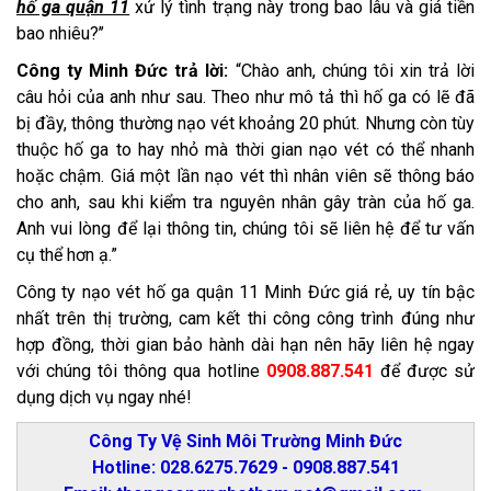
hố ga quận 11
xử lý tình trạng này trong bao lâu và giá tiền
bao nhiêu?’’
Công ty Minh Đức trả lời:
“Chào anh, chúng tôi xin trả lời
câu hỏi của anh như sau. Theo như mô tả thì hố ga có lẽ đã
bị đầy, thông thường nạo vét khoảng 20 phút. Nhưng còn tùy
thuộc hố ga to hay nhỏ mà thời gian nạo vét có thể nhanh
hoặc chậm. Giá một lần nạo vét thì nhân viên sẽ thông báo
cho anh, sau khi kiểm tra nguyên nhân gây tràn của hố ga.
Anh vui lòng để lại thông tin, chúng tôi sẽ liên hệ để tư vấn
cụ thể hơn ạ.”
Công ty nạo vét hố ga quận 11 Minh Đức giá rẻ, uy tín bậc
nhất trên thị trường, cam kết thi công công trình đúng như
hợp đồng, thời gian bảo hành dài hạn nên hãy liên hệ ngay
với chúng tôi thông qua hotline
0908.887.541
để được sử
dụng dịch vụ ngay nhé!
Công Ty Vệ Sinh Môi Trường Minh Đức
Hotline: 028.6275.7629 - 0908.887.541