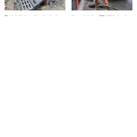
Thiết kế hố ga tiêu chuẩn và
Nạo vét hố ga TPHCM chuyên
chuyên nghiệp nhất
nghiệp, giá tốt nhất thị trường
Nạo vét hố ga quận 2 Minh Đức
Nạo vét hố ga quận 10 Hưng
giá rẻ
Phát giá rẻ
BÌNH LUẬN